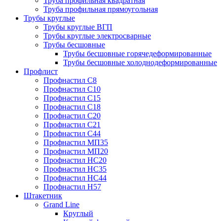
Труба профильная квадратная
Труба профильная прямоугольная
Трубы круглые
Трубы круглые ВГП
Трубы круглые электросварные
Трубы бесшовные
Трубы бесшовные горячедеформированные
Трубы бесшовные холоднодеформированные
Профлист
Профнастил С8
Профнастил С10
Профнастил С15
Профнастил С18
Профнастил С20
Профнастил С21
Профнастил С44
Профнастил МП35
Профнастил МП20
Профнастил НС20
Профнастил НС35
Профнастил НС44
Профнастил Н57
Штакетник
Grand Line
Круглый