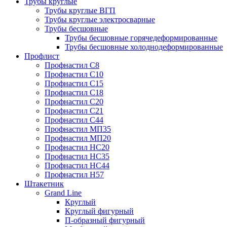
Трубы круглые
Трубы круглые ВГП
Трубы круглые электросварные
Трубы бесшовные
Трубы бесшовные горячедеформированные
Трубы бесшовные холоднодеформированные
Профлист
Профнастил С8
Профнастил С10
Профнастил С15
Профнастил С18
Профнастил С20
Профнастил С21
Профнастил С44
Профнастил МП35
Профнастил МП20
Профнастил НС20
Профнастил НС35
Профнастил НС44
Профнастил Н57
Штакетник
Grand Line
Круглый
Круглый фигурный
П-образный фигурный