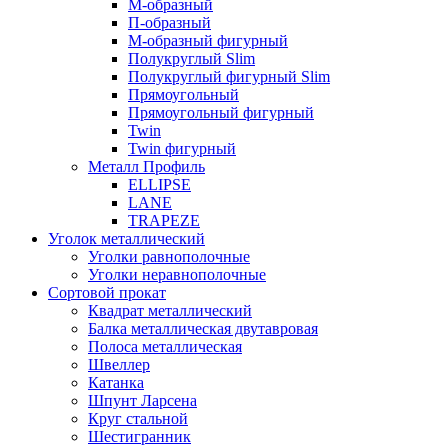
М-образный
П-образный
М-образный фигурный
Полукруглый Slim
Полукруглый фигурный Slim
Прямоугольный
Прямоугольный фигурный
Twin
Twin фигурный
Металл Профиль
ELLIPSE
LАNE
TRAPEZE
Уголок металлический
Уголки равнополочные
Уголки неравнополочные
Сортовой прокат
Квадрат металлический
Балка металлическая двутавровая
Полоса металлическая
Швеллер
Катанка
Шпунт Ларсена
Круг стальной
Шестигранник