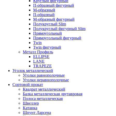
Круглый фигурный
П-образный фигурный
М-образный
П-образный
М-образный фигурный
Полукруглый Slim
Полукруглый фигурный Slim
Прямоугольный
Прямоугольный фигурный
Twin
Twin фигурный
Металл Профиль
ELLIPSE
LАNE
TRAPEZE
Уголок металлический
Уголки равнополочные
Уголки неравнополочные
Сортовой прокат
Квадрат металлический
Балка металлическая двутавровая
Полоса металлическая
Швеллер
Катанка
Шпунт Ларсена