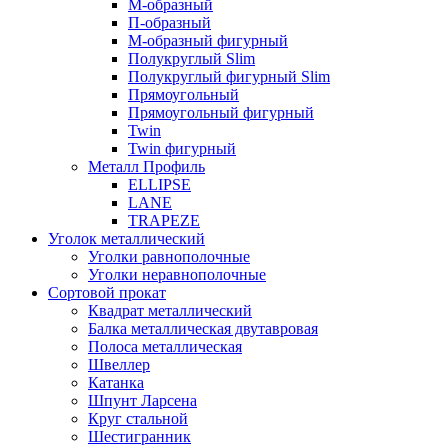
М-образный
П-образный
М-образный фигурный
Полукруглый Slim
Полукруглый фигурный Slim
Прямоугольный
Прямоугольный фигурный
Twin
Twin фигурный
Металл Профиль
ELLIPSE
LАNE
TRAPEZE
Уголок металлический
Уголки равнополочные
Уголки неравнополочные
Сортовой прокат
Квадрат металлический
Балка металлическая двутавровая
Полоса металлическая
Швеллер
Катанка
Шпунт Ларсена
Круг стальной
Шестигранник