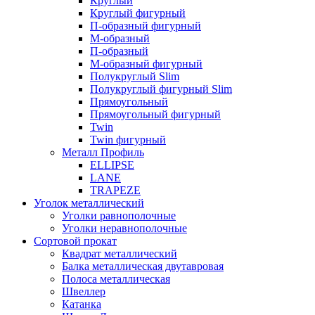
Круглый
Круглый фигурный
П-образный фигурный
М-образный
П-образный
М-образный фигурный
Полукруглый Slim
Полукруглый фигурный Slim
Прямоугольный
Прямоугольный фигурный
Twin
Twin фигурный
Металл Профиль
ELLIPSE
LАNE
TRAPEZE
Уголок металлический
Уголки равнополочные
Уголки неравнополочные
Сортовой прокат
Квадрат металлический
Балка металлическая двутавровая
Полоса металлическая
Швеллер
Катанка