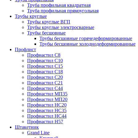
Труба профильная квадратная
Труба профильная прямоугольная
Трубы круглые
Трубы круглые ВГП
Трубы круглые электросварные
Трубы бесшовные
Трубы бесшовные горячедеформированные
Трубы бесшовные холоднодеформированные
Профлист
Профнастил С8
Профнастил С10
Профнастил С15
Профнастил С18
Профнастил С20
Профнастил С21
Профнастил С44
Профнастил МП35
Профнастил МП20
Профнастил НС20
Профнастил НС35
Профнастил НС44
Профнастил Н57
Штакетник
Grand Line