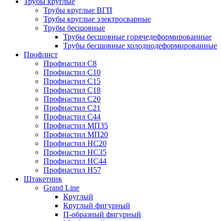
Трубы круглые
Трубы круглые ВГП
Трубы круглые электросварные
Трубы бесшовные
Трубы бесшовные горячедеформированные
Трубы бесшовные холоднодеформированные
Профлист
Профнастил С8
Профнастил С10
Профнастил С15
Профнастил С18
Профнастил С20
Профнастил С21
Профнастил С44
Профнастил МП35
Профнастил МП20
Профнастил НС20
Профнастил НС35
Профнастил НС44
Профнастил Н57
Штакетник
Grand Line
Круглый
Круглый фигурный
П-образный фигурный