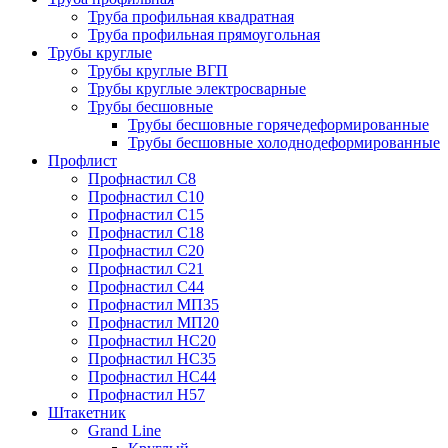
Труба профильная квадратная
Труба профильная прямоугольная
Трубы круглые
Трубы круглые ВГП
Трубы круглые электросварные
Трубы бесшовные
Трубы бесшовные горячедеформированные
Трубы бесшовные холоднодеформированные
Профлист
Профнастил С8
Профнастил С10
Профнастил С15
Профнастил С18
Профнастил С20
Профнастил С21
Профнастил С44
Профнастил МП35
Профнастил МП20
Профнастил НС20
Профнастил НС35
Профнастил НС44
Профнастил Н57
Штакетник
Grand Line