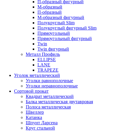
П-образный фигурный
М-образный
П-образный
М-образный фигурный
Полукруглый Slim
Полукруглый фигурный Slim
Прямоугольный
Прямоугольный фигурный
Twin
Twin фигурный
Металл Профиль
ELLIPSE
LАNE
TRAPEZE
Уголок металлический
Уголки равнополочные
Уголки неравнополочные
Сортовой прокат
Квадрат металлический
Балка металлическая двутавровая
Полоса металлическая
Швеллер
Катанка
Шпунт Ларсена
Круг стальной