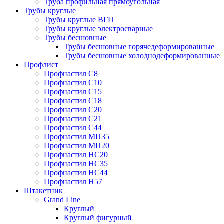
Труба профильная прямоугольная
Трубы круглые
Трубы круглые ВГП
Трубы круглые электросварные
Трубы бесшовные
Трубы бесшовные горячедеформированные
Трубы бесшовные холоднодеформированные
Профлист
Профнастил С8
Профнастил С10
Профнастил С15
Профнастил С18
Профнастил С20
Профнастил С21
Профнастил С44
Профнастил МП35
Профнастил МП20
Профнастил НС20
Профнастил НС35
Профнастил НС44
Профнастил Н57
Штакетник
Grand Line
Круглый
Круглый фигурный