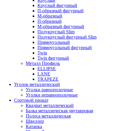
Круглый
Круглый фигурный
П-образный фигурный
М-образный
П-образный
М-образный фигурный
Полукруглый Slim
Полукруглый фигурный Slim
Прямоугольный
Прямоугольный фигурный
Twin
Twin фигурный
Металл Профиль
ELLIPSE
LАNE
TRAPEZE
Уголок металлический
Уголки равнополочные
Уголки неравнополочные
Сортовой прокат
Квадрат металлический
Балка металлическая двутавровая
Полоса металлическая
Швеллер
Катанка