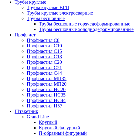
Трубы круглые
Трубы круглые ВГП
Трубы круглые электросварные
Трубы бесшовные
Трубы бесшовные горячедеформированные
Трубы бесшовные холоднодеформированные
Профлист
Профнастил С8
Профнастил С10
Профнастил С15
Профнастил С18
Профнастил С20
Профнастил С21
Профнастил С44
Профнастил МП35
Профнастил МП20
Профнастил НС20
Профнастил НС35
Профнастил НС44
Профнастил Н57
Штакетник
Grand Line
Круглый
Круглый фигурный
П-образный фигурный