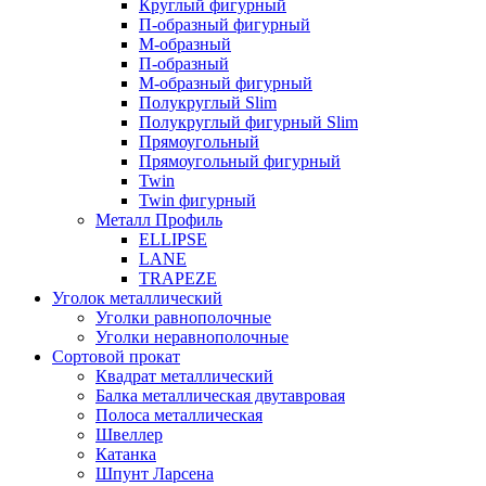
Круглый фигурный
П-образный фигурный
М-образный
П-образный
М-образный фигурный
Полукруглый Slim
Полукруглый фигурный Slim
Прямоугольный
Прямоугольный фигурный
Twin
Twin фигурный
Металл Профиль
ELLIPSE
LАNE
TRAPEZE
Уголок металлический
Уголки равнополочные
Уголки неравнополочные
Сортовой прокат
Квадрат металлический
Балка металлическая двутавровая
Полоса металлическая
Швеллер
Катанка
Шпунт Ларсена