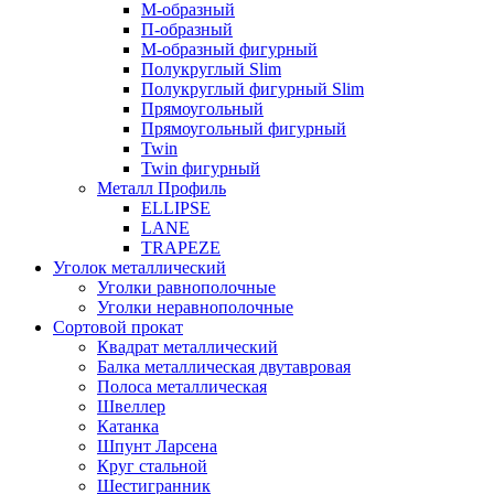
М-образный
П-образный
М-образный фигурный
Полукруглый Slim
Полукруглый фигурный Slim
Прямоугольный
Прямоугольный фигурный
Twin
Twin фигурный
Металл Профиль
ELLIPSE
LАNE
TRAPEZE
Уголок металлический
Уголки равнополочные
Уголки неравнополочные
Сортовой прокат
Квадрат металлический
Балка металлическая двутавровая
Полоса металлическая
Швеллер
Катанка
Шпунт Ларсена
Круг стальной
Шестигранник