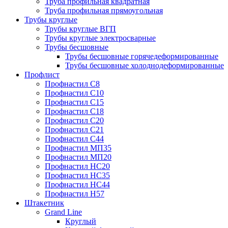
Труба профильная квадратная
Труба профильная прямоугольная
Трубы круглые
Трубы круглые ВГП
Трубы круглые электросварные
Трубы бесшовные
Трубы бесшовные горячедеформированные
Трубы бесшовные холоднодеформированные
Профлист
Профнастил С8
Профнастил С10
Профнастил С15
Профнастил С18
Профнастил С20
Профнастил С21
Профнастил С44
Профнастил МП35
Профнастил МП20
Профнастил НС20
Профнастил НС35
Профнастил НС44
Профнастил Н57
Штакетник
Grand Line
Круглый