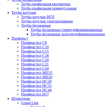
Труба профильная квадратная
Труба профильная прямоугольная
Трубы круглые
Трубы круглые ВГП
Трубы круглые электросварные
Трубы бесшовные
Трубы бесшовные горячедеформированные
Трубы бесшовные холоднодеформированные
Профлист
Профнастил С8
Профнастил С10
Профнастил С15
Профнастил С18
Профнастил С20
Профнастил С21
Профнастил С44
Профнастил МП35
Профнастил МП20
Профнастил НС20
Профнастил НС35
Профнастил НС44
Профнастил Н57
Штакетник
Grand Line