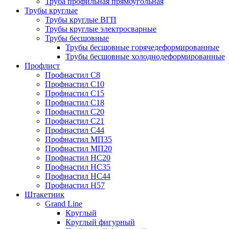
Труба профильная прямоугольная
Трубы круглые
Трубы круглые ВГП
Трубы круглые электросварные
Трубы бесшовные
Трубы бесшовные горячедеформированные
Трубы бесшовные холоднодеформированные
Профлист
Профнастил С8
Профнастил С10
Профнастил С15
Профнастил С18
Профнастил С20
Профнастил С21
Профнастил С44
Профнастил МП35
Профнастил МП20
Профнастил НС20
Профнастил НС35
Профнастил НС44
Профнастил Н57
Штакетник
Grand Line
Круглый
Круглый фигурный