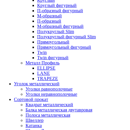
Круглый
Круглый фигурный
П-образный фигурный
М-образный
П-образный
М-образный фигурный
Полукруглый Slim
Полукруглый фигурный Slim
Прямоугольный
Прямоугольный фигурный
Twin
Twin фигурный
Металл Профиль
ELLIPSE
LАNE
TRAPEZE
Уголок металлический
Уголки равнополочные
Уголки неравнополочные
Сортовой прокат
Квадрат металлический
Балка металлическая двутавровая
Полоса металлическая
Швеллер
Катанка