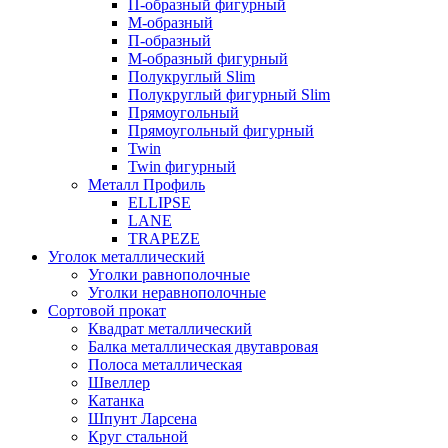
П-образный фигурный
М-образный
П-образный
М-образный фигурный
Полукруглый Slim
Полукруглый фигурный Slim
Прямоугольный
Прямоугольный фигурный
Twin
Twin фигурный
Металл Профиль
ELLIPSE
LАNE
TRAPEZE
Уголок металлический
Уголки равнополочные
Уголки неравнополочные
Сортовой прокат
Квадрат металлический
Балка металлическая двутавровая
Полоса металлическая
Швеллер
Катанка
Шпунт Ларсена
Круг стальной