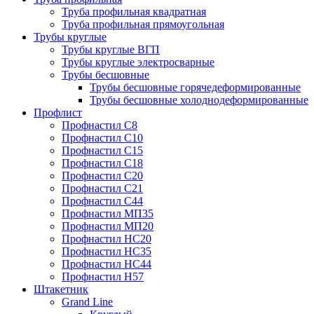
Труба профильная квадратная
Труба профильная прямоугольная
Трубы круглые
Трубы круглые ВГП
Трубы круглые электросварные
Трубы бесшовные
Трубы бесшовные горячедеформированные
Трубы бесшовные холоднодеформированные
Профлист
Профнастил С8
Профнастил С10
Профнастил С15
Профнастил С18
Профнастил С20
Профнастил С21
Профнастил С44
Профнастил МП35
Профнастил МП20
Профнастил НС20
Профнастил НС35
Профнастил НС44
Профнастил Н57
Штакетник
Grand Line