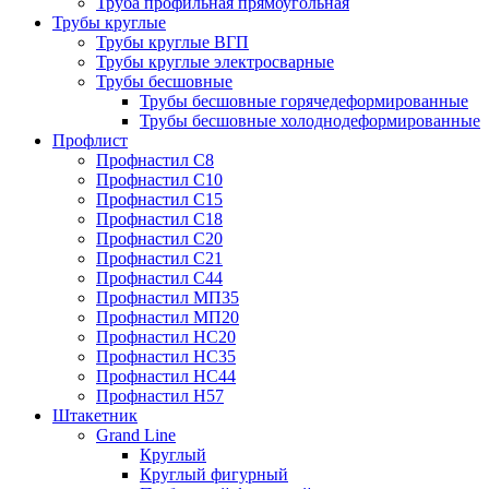
Труба профильная прямоугольная
Трубы круглые
Трубы круглые ВГП
Трубы круглые электросварные
Трубы бесшовные
Трубы бесшовные горячедеформированные
Трубы бесшовные холоднодеформированные
Профлист
Профнастил С8
Профнастил С10
Профнастил С15
Профнастил С18
Профнастил С20
Профнастил С21
Профнастил С44
Профнастил МП35
Профнастил МП20
Профнастил НС20
Профнастил НС35
Профнастил НС44
Профнастил Н57
Штакетник
Grand Line
Круглый
Круглый фигурный