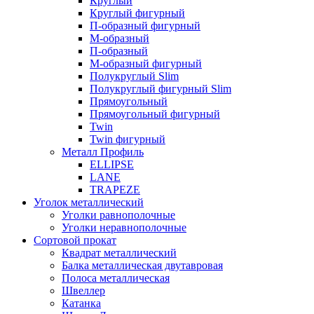
Круглый
Круглый фигурный
П-образный фигурный
М-образный
П-образный
М-образный фигурный
Полукруглый Slim
Полукруглый фигурный Slim
Прямоугольный
Прямоугольный фигурный
Twin
Twin фигурный
Металл Профиль
ELLIPSE
LАNE
TRAPEZE
Уголок металлический
Уголки равнополочные
Уголки неравнополочные
Сортовой прокат
Квадрат металлический
Балка металлическая двутавровая
Полоса металлическая
Швеллер
Катанка