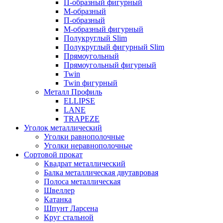
П-образный фигурный
М-образный
П-образный
М-образный фигурный
Полукруглый Slim
Полукруглый фигурный Slim
Прямоугольный
Прямоугольный фигурный
Twin
Twin фигурный
Металл Профиль
ELLIPSE
LАNE
TRAPEZE
Уголок металлический
Уголки равнополочные
Уголки неравнополочные
Сортовой прокат
Квадрат металлический
Балка металлическая двутавровая
Полоса металлическая
Швеллер
Катанка
Шпунт Ларсена
Круг стальной