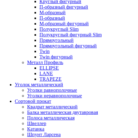
Круглый фигурный
П-образный фигурный
М-образный
П-образный
М-образный фигурный
Полукруглый Slim
Полукруглый фигурный Slim
Прямоугольный
Прямоугольный фигурный
Twin
Twin фигурный
Металл Профиль
ELLIPSE
LАNE
TRAPEZE
Уголок металлический
Уголки равнополочные
Уголки неравнополочные
Сортовой прокат
Квадрат металлический
Балка металлическая двутавровая
Полоса металлическая
Швеллер
Катанка
Шпунт Ларсена