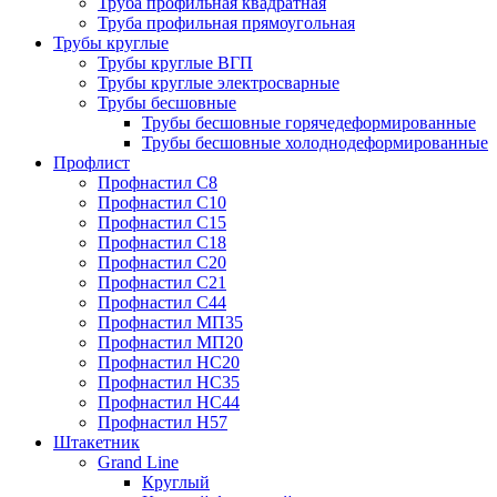
Труба профильная квадратная
Труба профильная прямоугольная
Трубы круглые
Трубы круглые ВГП
Трубы круглые электросварные
Трубы бесшовные
Трубы бесшовные горячедеформированные
Трубы бесшовные холоднодеформированные
Профлист
Профнастил С8
Профнастил С10
Профнастил С15
Профнастил С18
Профнастил С20
Профнастил С21
Профнастил С44
Профнастил МП35
Профнастил МП20
Профнастил НС20
Профнастил НС35
Профнастил НС44
Профнастил Н57
Штакетник
Grand Line
Круглый