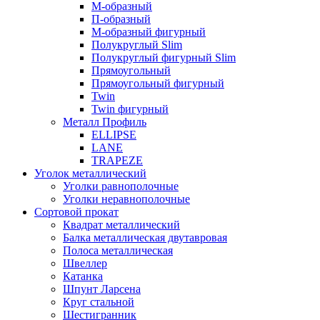
М-образный
П-образный
М-образный фигурный
Полукруглый Slim
Полукруглый фигурный Slim
Прямоугольный
Прямоугольный фигурный
Twin
Twin фигурный
Металл Профиль
ELLIPSE
LАNE
TRAPEZE
Уголок металлический
Уголки равнополочные
Уголки неравнополочные
Сортовой прокат
Квадрат металлический
Балка металлическая двутавровая
Полоса металлическая
Швеллер
Катанка
Шпунт Ларсена
Круг стальной
Шестигранник