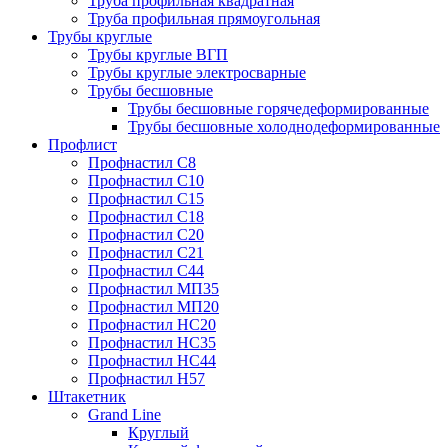
Труба профильная квадратная
Труба профильная прямоугольная
Трубы круглые
Трубы круглые ВГП
Трубы круглые электросварные
Трубы бесшовные
Трубы бесшовные горячедеформированные
Трубы бесшовные холоднодеформированные
Профлист
Профнастил С8
Профнастил С10
Профнастил С15
Профнастил С18
Профнастил С20
Профнастил С21
Профнастил С44
Профнастил МП35
Профнастил МП20
Профнастил НС20
Профнастил НС35
Профнастил НС44
Профнастил Н57
Штакетник
Grand Line
Круглый