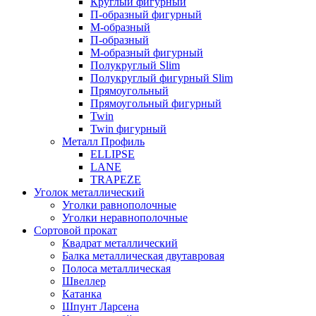
Круглый фигурный
П-образный фигурный
М-образный
П-образный
М-образный фигурный
Полукруглый Slim
Полукруглый фигурный Slim
Прямоугольный
Прямоугольный фигурный
Twin
Twin фигурный
Металл Профиль
ELLIPSE
LАNE
TRAPEZE
Уголок металлический
Уголки равнополочные
Уголки неравнополочные
Сортовой прокат
Квадрат металлический
Балка металлическая двутавровая
Полоса металлическая
Швеллер
Катанка
Шпунт Ларсена