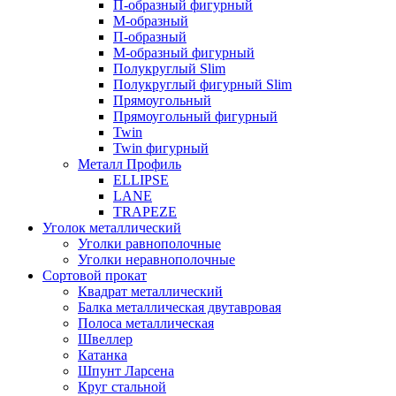
П-образный фигурный
М-образный
П-образный
М-образный фигурный
Полукруглый Slim
Полукруглый фигурный Slim
Прямоугольный
Прямоугольный фигурный
Twin
Twin фигурный
Металл Профиль
ELLIPSE
LАNE
TRAPEZE
Уголок металлический
Уголки равнополочные
Уголки неравнополочные
Сортовой прокат
Квадрат металлический
Балка металлическая двутавровая
Полоса металлическая
Швеллер
Катанка
Шпунт Ларсена
Круг стальной