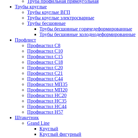
Труба профильная прямоугольная
Трубы круглые
Трубы круглые ВГП
Трубы круглые электросварные
Трубы бесшовные
Трубы бесшовные горячедеформированные
Трубы бесшовные холоднодеформированные
Профлист
Профнастил С8
Профнастил С10
Профнастил С15
Профнастил С18
Профнастил С20
Профнастил С21
Профнастил С44
Профнастил МП35
Профнастил МП20
Профнастил НС20
Профнастил НС35
Профнастил НС44
Профнастил Н57
Штакетник
Grand Line
Круглый
Круглый фигурный