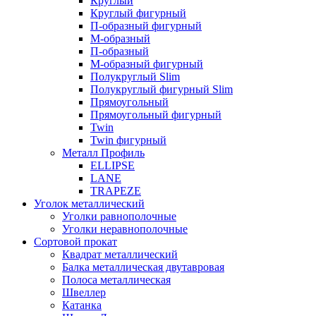
Круглый
Круглый фигурный
П-образный фигурный
М-образный
П-образный
М-образный фигурный
Полукруглый Slim
Полукруглый фигурный Slim
Прямоугольный
Прямоугольный фигурный
Twin
Twin фигурный
Металл Профиль
ELLIPSE
LАNE
TRAPEZE
Уголок металлический
Уголки равнополочные
Уголки неравнополочные
Сортовой прокат
Квадрат металлический
Балка металлическая двутавровая
Полоса металлическая
Швеллер
Катанка