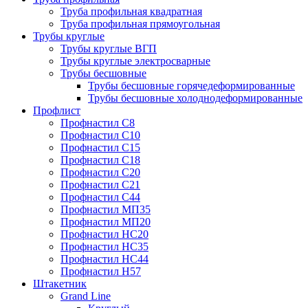
Труба профильная квадратная
Труба профильная прямоугольная
Трубы круглые
Трубы круглые ВГП
Трубы круглые электросварные
Трубы бесшовные
Трубы бесшовные горячедеформированные
Трубы бесшовные холоднодеформированные
Профлист
Профнастил С8
Профнастил С10
Профнастил С15
Профнастил С18
Профнастил С20
Профнастил С21
Профнастил С44
Профнастил МП35
Профнастил МП20
Профнастил НС20
Профнастил НС35
Профнастил НС44
Профнастил Н57
Штакетник
Grand Line