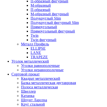
П-образный фигурный
М-образный
П-образный
М-образный фигурный
Полукруглый Slim
Полукруглый фигурный Slim
Прямоугольный
Прямоугольный фигурный
Twin
Twin фигурный
Металл Профиль
ELLIPSE
LАNE
TRAPEZE
Уголок металлический
Уголки равнополочные
Уголки неравнополочные
Сортовой прокат
Квадрат металлический
Балка металлическая двутавровая
Полоса металлическая
Швеллер
Катанка
Шпунт Ларсена
Круг стальной