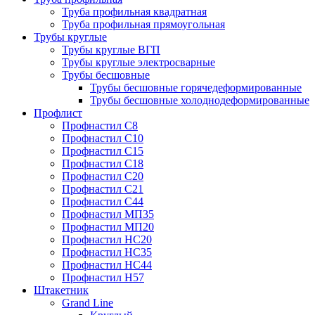
Труба профильная квадратная
Труба профильная прямоугольная
Трубы круглые
Трубы круглые ВГП
Трубы круглые электросварные
Трубы бесшовные
Трубы бесшовные горячедеформированные
Трубы бесшовные холоднодеформированные
Профлист
Профнастил С8
Профнастил С10
Профнастил С15
Профнастил С18
Профнастил С20
Профнастил С21
Профнастил С44
Профнастил МП35
Профнастил МП20
Профнастил НС20
Профнастил НС35
Профнастил НС44
Профнастил Н57
Штакетник
Grand Line