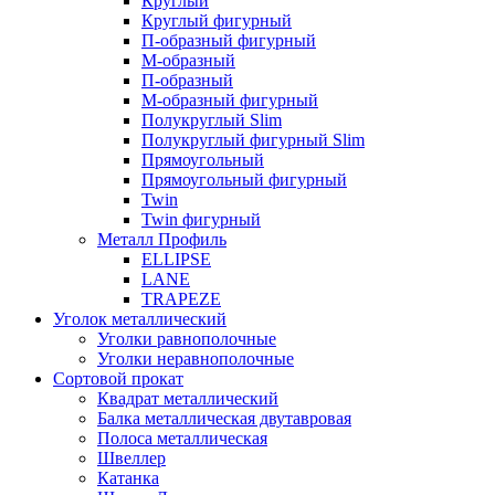
Круглый
Круглый фигурный
П-образный фигурный
М-образный
П-образный
М-образный фигурный
Полукруглый Slim
Полукруглый фигурный Slim
Прямоугольный
Прямоугольный фигурный
Twin
Twin фигурный
Металл Профиль
ELLIPSE
LАNE
TRAPEZE
Уголок металлический
Уголки равнополочные
Уголки неравнополочные
Сортовой прокат
Квадрат металлический
Балка металлическая двутавровая
Полоса металлическая
Швеллер
Катанка