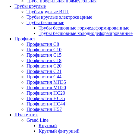
Труба профильная прямоугольная
Трубы круглые
Трубы круглые ВГП
Трубы круглые электросварные
Трубы бесшовные
Трубы бесшовные горячедеформированные
Трубы бесшовные холоднодеформированные
Профлист
Профнастил С8
Профнастил С10
Профнастил С15
Профнастил С18
Профнастил С20
Профнастил С21
Профнастил С44
Профнастил МП35
Профнастил МП20
Профнастил НС20
Профнастил НС35
Профнастил НС44
Профнастил Н57
Штакетник
Grand Line
Круглый
Круглый фигурный