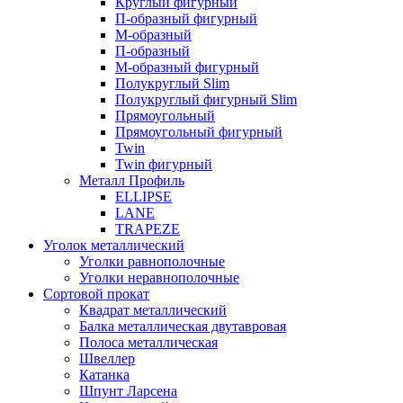
Круглый фигурный
П-образный фигурный
М-образный
П-образный
М-образный фигурный
Полукруглый Slim
Полукруглый фигурный Slim
Прямоугольный
Прямоугольный фигурный
Twin
Twin фигурный
Металл Профиль
ELLIPSE
LАNE
TRAPEZE
Уголок металлический
Уголки равнополочные
Уголки неравнополочные
Сортовой прокат
Квадрат металлический
Балка металлическая двутавровая
Полоса металлическая
Швеллер
Катанка
Шпунт Ларсена