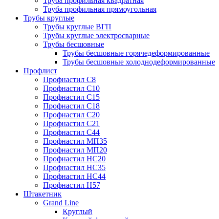
Труба профильная квадратная
Труба профильная прямоугольная
Трубы круглые
Трубы круглые ВГП
Трубы круглые электросварные
Трубы бесшовные
Трубы бесшовные горячедеформированные
Трубы бесшовные холоднодеформированные
Профлист
Профнастил С8
Профнастил С10
Профнастил С15
Профнастил С18
Профнастил С20
Профнастил С21
Профнастил С44
Профнастил МП35
Профнастил МП20
Профнастил НС20
Профнастил НС35
Профнастил НС44
Профнастил Н57
Штакетник
Grand Line
Круглый