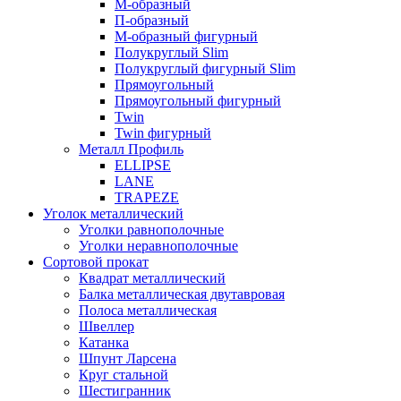
М-образный
П-образный
М-образный фигурный
Полукруглый Slim
Полукруглый фигурный Slim
Прямоугольный
Прямоугольный фигурный
Twin
Twin фигурный
Металл Профиль
ELLIPSE
LАNE
TRAPEZE
Уголок металлический
Уголки равнополочные
Уголки неравнополочные
Сортовой прокат
Квадрат металлический
Балка металлическая двутавровая
Полоса металлическая
Швеллер
Катанка
Шпунт Ларсена
Круг стальной
Шестигранник