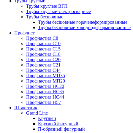
Трубы круглые
Трубы круглые ВГП
Трубы круглые электросварные
Трубы бесшовные
Трубы бесшовные горячедеформированные
Трубы бесшовные холоднодеформированные
Профлист
Профнастил С8
Профнастил С10
Профнастил С15
Профнастил С18
Профнастил С20
Профнастил С21
Профнастил С44
Профнастил МП35
Профнастил МП20
Профнастил НС20
Профнастил НС35
Профнастил НС44
Профнастил Н57
Штакетник
Grand Line
Круглый
Круглый фигурный
П-образный фигурный